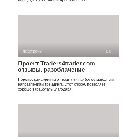
площадках, оказание второстепенных
Лохотроны
0
Проект Traders4trader.com —
отзывы, разоблачение
Перепродажа крипты относится к наиболее выгодным
направлениям трейдинга. Этот способ позволяет
хорошо заработать благодаря