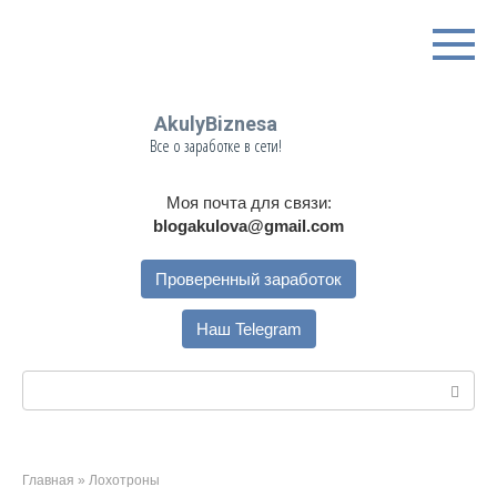
Перейти
к
контенту
AkulyBiznesa
Все о заработке в сети!
Моя почта для связи:
blogakulova@gmail.com
Проверенный заработок
Наш Telegram
Поиск:
Главная
»
Лохотроны