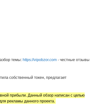
разбор темы:
https://vipobzor.com
- честные отзывы
тила собственный токен, предлагает
евной прибыли. Данный обзор написан с целью
для рекламы данного проекта.