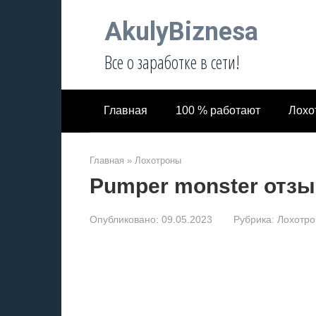
Перейти
AkulyBiznesa
к
контенту
Все о заработке в сети!
Главная
100 % работают
Лохо
Главная
»
Лохотроны
Pumper monster отз
Опубликовано:
09.05.2023
Рубрика:
Лохотр