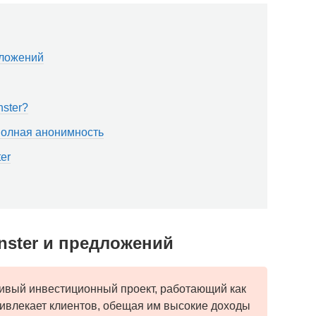
дложений
ster?
 полная анонимность
er
nster и предложений
ивый инвестиционный проект, работающий как
ивлекает клиентов, обещая им высокие доходы