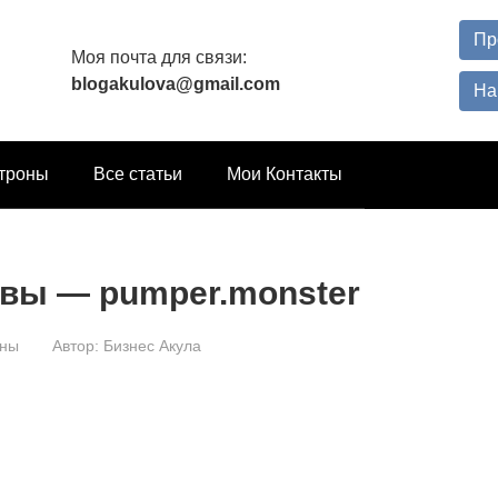
Пр
Моя почта для связи:
blogakulova@gmail.com
На
троны
Все статьи
Мои Контакты
ывы — pumper.monster
оны
Автор:
Бизнес Акула