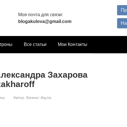
Пр
Моя почта для связи:
blogakulova@gmail.com
На
троны
Все статьи
Мои Контакты
Александра Захарова
akharoff
оны
Автор:
Бизнес Акула