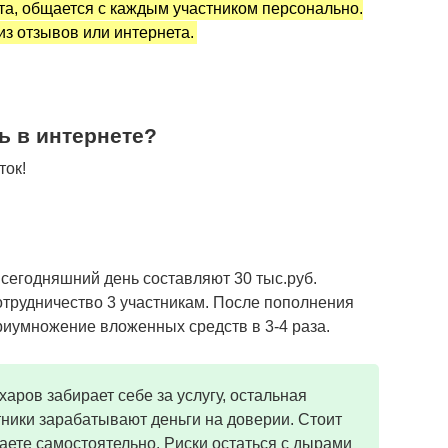
ета, общается с каждым участником персонально.
з отзывов или интернета.
ь в интернете?
ток!
егодняшний день составляют 30 тыс.руб.
отрудничество 3 участникам. После пополнения
риумножение вложенных средств в 3-4 раза.
аров забирает себе за услугу, остальная
тники зарабатывают деньги на доверии. Стоит
шаете самостоятельно. Риски остаться с дырами