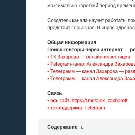
максимально короткий период времен
Создатель канала научит работать, по
предстоит серьезная. Выброс адренал
Общая информация
Поиск конторы через интернет — р
• ТК Захарова — онлайн-инвестиции
• Тelegram-канал Александра Захарова
• Телеграмм — канал Захарова — раз
• Телеграмм — канал Александра Заха
Связь
• оф. сайт: https://t.me/alex_zakharoff
• техподдержка: Тelegram
Содержание