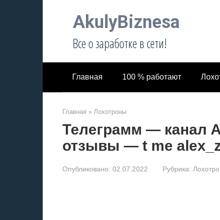
Перейти
AkulyBiznesa
к
контенту
Все о заработке в сети!
Главная
100 % работают
Лохо
Главная
»
Лохотроны
Телеграмм — канал 
отзывы — t me alex_z
Опубликовано:
02.07.2022
Рубрика:
Лохотр