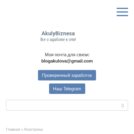
Перейти
к
контенту
AkulyBiznesa
Все о заработке в сети!
Моя почта для связи:
blogakulova@gmail.com
Проверенный заработок
Наш Telegram
Поиск:
Главная
»
Лохотроны