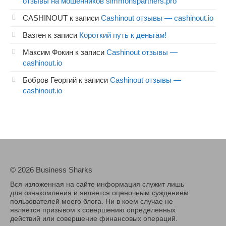
отзывы на мошенников simmonspartners.pro
CASHINOUT
к записи
Cashinout отзывы — cashinout.io
Вазген
к записи
Короткий путь к деньгам!
Максим Фокин
к записи
Cashinout отзывы —
cashinout.io
Бобров Георгий
к записи
Cashinout отзывы —
cashinout.io
© 2026 Business Sharks
Вся изложенная на сайте информация служит лишь
для ознакомления и является оценочным суждением
пользователей моего блога. Ни в коем случае не
является призывом к совершению определенных
действий или совершение финансовых операций.