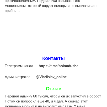
противоположным. Подписчики называют его
мошенником, который ворует вклады и не выплачивает
прибыль.
Контакты
Телеграмм-канал —
https://t.me/bolnodushe
Администратор —
@VladisIav_onIine
Отзыв
Перевел админу 80 тысяч, чтобы он их запустил в оборот.
Потом он попросил еще 40, и я дал. А сейчас этот
мошенник молчит и не выходит на связь. У меня