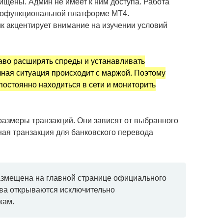
щены. Админ не имеет к ним доступа. Работа
гофункциональной платформе МТ4.
к акцентирует внимание на изучении условий
раво расширять спреды и устанавливать
ная ситуация происходит с маржой. Поэтому
остоянно находиться в сети и мониторить
азмеры транзакций. Они зависят от выбранного
ная транзакция для банковского перевода
змещена на главной странице официального
тва открываются исключительно
кам.