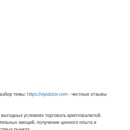
разбор темы:
https://vipobzor.com
- честные отзывы
на выгодных условиях торговать криптовалютой.
ельных эмоций, получение ценного опыта и
совых рынках.