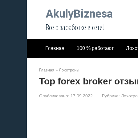
Перейти
AkulyBiznesa
к
контенту
Все о заработке в сети!
Главная
100 % работают
Лохо
Главная
»
Лохотроны
Top forex broker отз
Опубликовано:
17.09.2022
Рубрика:
Лохотр