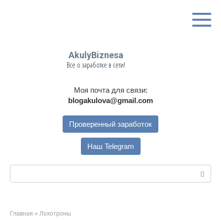
Перейти
к
контенту
AkulyBiznesa
Все о заработке в сети!
Моя почта для связи:
blogakulova@gmail.com
Проверенный заработок
Наш Telegram
Поиск:
Главная
»
Лохотроны