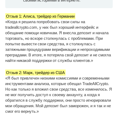
своими историями в интернете.
Отзыв 1: Алиса, трейдер из Германии
«Когда я решила попробовать свои силы на
tradeallcrypto.com, у них был хороший интерфейс и
обещание помощи новичкам. Я внесла депозит и начала
торговать, но вскоре столкнулась с проблемами. При
попытке вывести свои средства, я столкнулась с
затяжными процедурами верификации и непроходимыми
преградами. В итоге, я потеряла свой депозит и не смогла
найти никакой поддержки от службы клиентов.»
Отзыв 2: Марк, трейдер из США
«Я был привлечен низкими комиссиями и современными
инструментами анализа, которые обещал TradeAllCrypto.
Но как только я вложил свои средства, все изменилось. Я
не мог получить доступ к своему аккаунту, а когда я
обратился в службу поддержки, они просто игнорировали
мои обращения. Мой депозит был заморожен, и я так и не
смог его вернуть.»