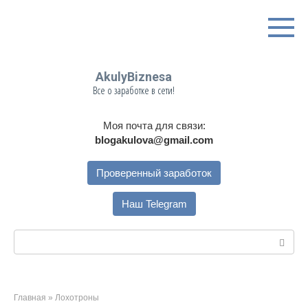
Перейти
к
контенту
AkulyBiznesa
Все о заработке в сети!
Моя почта для связи:
blogakulova@gmail.com
Проверенный заработок
Наш Telegram
Поиск:
Главная
»
Лохотроны