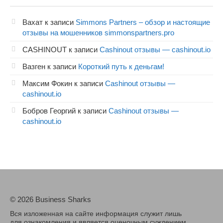
Вахат
к записи
Simmons Partners – обзор и настоящие
отзывы на мошенников simmonspartners.pro
CASHINOUT
к записи
Cashinout отзывы — cashinout.io
Вазген
к записи
Короткий путь к деньгам!
Максим Фокин
к записи
Cashinout отзывы —
cashinout.io
Бобров Георгий
к записи
Cashinout отзывы —
cashinout.io
© 2026 Business Sharks
Вся изложенная на сайте информация служит лишь
для ознакомления и является оценочным суждением