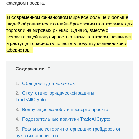
фасадом проекта.
В современном финансовом мире все больше и больше
людей обращаются к онлайн-брокерским платформам для
торговли на мировых рынках. Однако, вместе с
возрастающей популярностью таких платформ, возникает
и растущая опасность попасть в ловушку мошенников и
аферистов.
Содержание
Обещания для новичков
Отсутствие юридической защиты
TradeAllCrypto
Волнующие жалобы и проверка проекта
Подозрительные практики TradeAllCrypto
Реальные истории потерпевших трейдеров от
рук этих аферистов