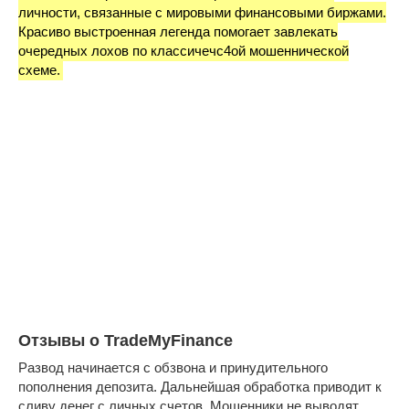
личности, связанные с мировыми финансовыми биржами.
Красиво выстроенная легенда помогает завлекать
очередных лохов по классичечс4ой мошеннической
схеме.
Отзывы о TradeMyFinance
Развод начинается с обзвона и принудительного
пополнения депозита. Дальнейшая обработка приводит к
сливу денег с личных счетов. Мошенники не выводят