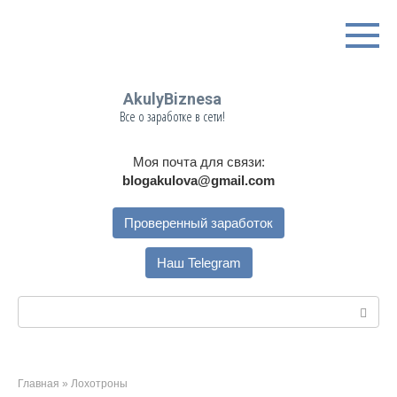
Перейти
к
контенту
AkulyBiznesa
Все о заработке в сети!
Моя почта для связи:
blogakulova@gmail.com
Проверенный заработок
Наш Telegram
Поиск:
Главная
»
Лохотроны