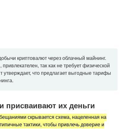
добычи криптовалют через облачный майнинг.
, привлекателен, так как не требует физической
т утверждает, что предлагает выгодные тарифы
нинга.
и присваивают их деньги
обещаниями скрывается схема, нацеленная на
типичные тактики, чтобы привлечь доверие и