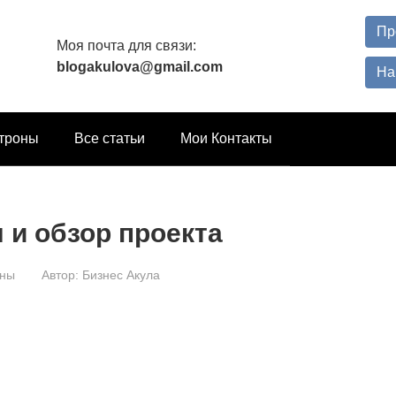
Пр
Моя почта для связи:
blogakulova@gmail.com
На
троны
Все статьи
Мои Контакты
 и обзор проекта
оны
Автор:
Бизнес Акула