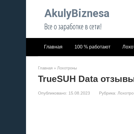
Перейти
AkulyBiznesa
к
контенту
Все о заработке в сети!
Главная
100 % работают
Лохо
Главная
»
Лохотроны
TrueSUH Data отзывы
Опубликовано:
15.08.2023
Рубрика:
Лохотр