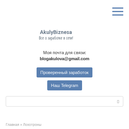
Перейти
к
контенту
AkulyBiznesa
Все о заработке в сети!
Моя почта для связи:
blogakulova@gmail.com
Проверенный заработок
Наш Telegram
Поиск:
Главная
»
Лохотроны