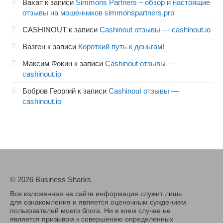
Вахат
к записи
Simmons Partners – обзор и настоящие
отзывы на мошенников simmonspartners.pro
CASHINOUT
к записи
Cashinout отзывы — cashinout.io
Вазген
к записи
Короткий путь к деньгам!
Максим Фокин
к записи
Cashinout отзывы —
cashinout.io
Бобров Георгий
к записи
Cashinout отзывы —
cashinout.io
© 2026 Business Sharks
Вся изложенная на сайте информация служит лишь
для ознакомления и является оценочным суждением
пользователей моего блога. Ни в коем случае не
является призывом к совершению определенных