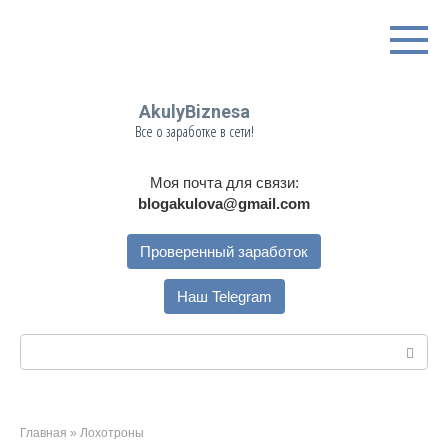
Перейти
к
контенту
AkulyBiznesa
Все о заработке в сети!
Моя почта для связи:
blogakulova@gmail.com
Проверенный заработок
Наш Telegram
Поиск:
Главная
»
Лохотроны