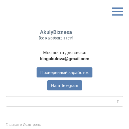
Перейти
к
контенту
AkulyBiznesa
Все о заработке в сети!
Моя почта для связи:
blogakulova@gmail.com
Проверенный заработок
Наш Telegram
Поиск:
Главная
»
Лохотроны