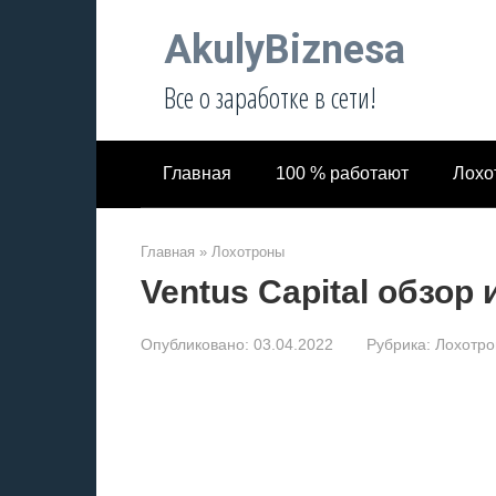
Перейти
AkulyBiznesa
к
контенту
Все о заработке в сети!
Главная
100 % работают
Лохо
Главная
»
Лохотроны
Ventus Capital обзор
Опубликовано:
03.04.2022
Рубрика:
Лохотр