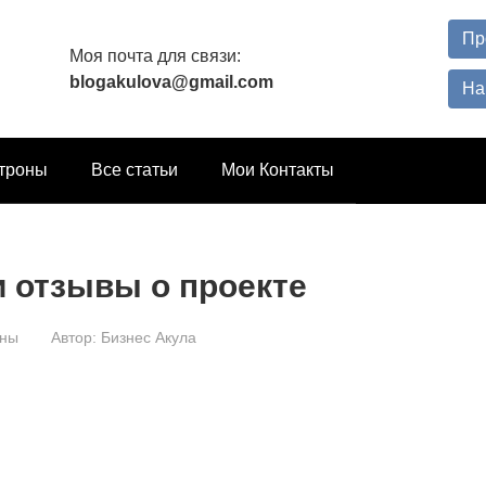
Пр
Моя почта для связи:
blogakulova@gmail.com
На
троны
Все статьи
Мои Контакты
 и отзывы о проекте
оны
Автор:
Бизнес Акула