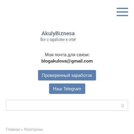
Перейти
к
контенту
AkulyBiznesa
Все о заработке в сети!
Моя почта для связи:
blogakulova@gmail.com
Проверенный заработок
Наш Telegram
Поиск:
Главная
»
Лохотроны