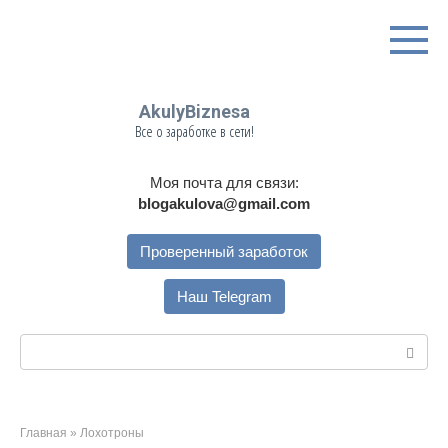
Перейти
к
контенту
AkulyBiznesa
Все о заработке в сети!
Моя почта для связи:
blogakulova@gmail.com
Проверенный заработок
Наш Telegram
Поиск:
Главная
»
Лохотроны