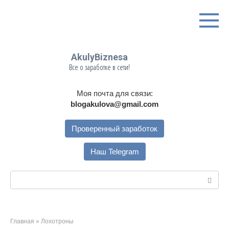
Перейти
к
контенту
AkulyBiznesa
Все о заработке в сети!
Моя почта для связи:
blogakulova@gmail.com
Проверенный заработок
Наш Telegram
Поиск:
Главная
»
Лохотроны