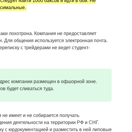
следует найти 1000 баксов и идти в бой. Не
ксимальные.
наки лохотрона. Компания не предоставляет
. Для общения используется электронная почта.
переписку с трейдерами не ведет студент-
дрес компании размещен в офшорной зоне.
ов будет сливаться туда.
 не имеет и не собирается получать
ения деятельности на территории РФ и СНГ.
ку с юрдокументацией и разместить в ней липовые