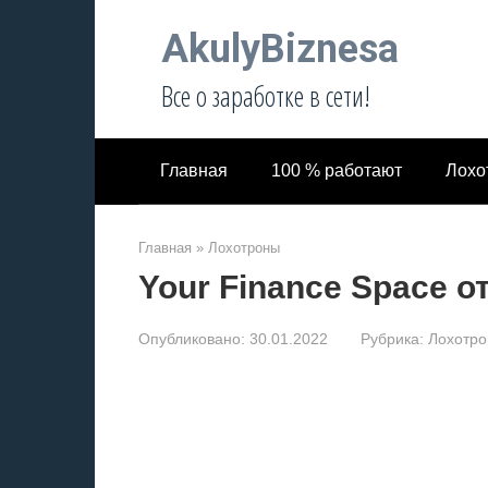
Перейти
AkulyBiznesa
к
контенту
Все о заработке в сети!
Главная
100 % работают
Лохо
Главная
»
Лохотроны
Your Finance Space о
Опубликовано:
30.01.2022
Рубрика:
Лохотр