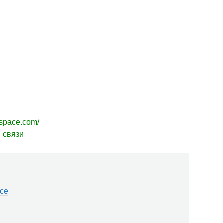
espace.com/
 связи
ace