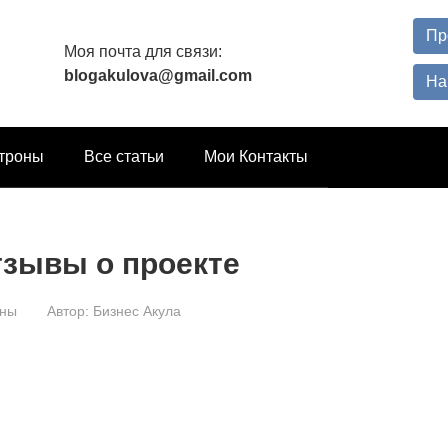
Пр
Моя почта для связи:
blogakulova@gmail.com
На
троны
Все статьи
Мои Контакты
тзывы о проекте
оны
Автор:
Бизнес Акула