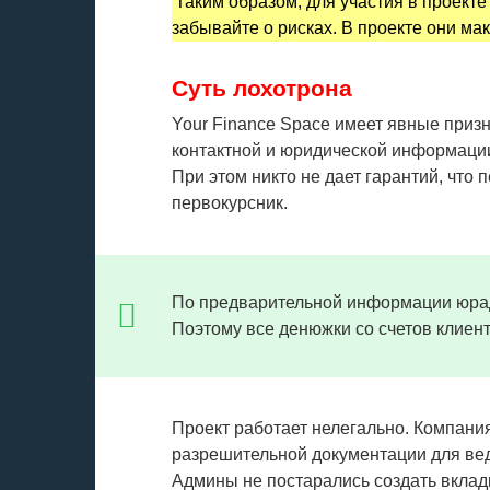
Таким образом, для участия в проекте 
забывайте о рисках. В проекте они ма
Суть лохотрона
Your Finance Space имеет явные приз
контактной и юридической информации
При этом никто не дает гарантий, что 
первокурсник.
По предварительной информации юра
Поэтому все денюжки со счетов клиент
Проект работает нелегально. Компания
разрешительной документации для вед
Админы не постарались создать вклад